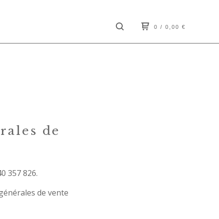
0
/ 0,00
€
rales de
40 357 826.
générales de vente