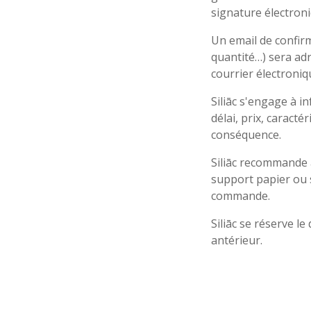
signature électroni
Un email de confirm
quantité…) sera adre
courrier électroni
Siliāc s'engage à 
délai, prix, caracté
conséquence.
Siliāc recommande 
support papier ou s
commande.
Siliāc se réserve le
antérieur.