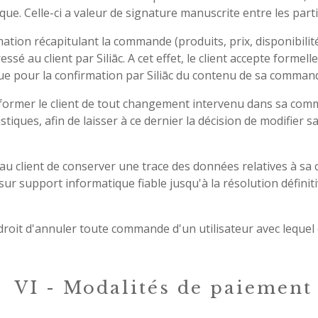
que. Celle-ci a valeur de signature manuscrite entre les parti
ation récapitulant la commande (produits, prix, disponibilit
ssé au client par Siliāc. A cet effet, le client accepte formel
que pour la confirmation par Siliāc du contenu de sa comman
informer le client de tout changement intervenu dans sa com
ristiques, afin de laisser à ce dernier la décision de modifie
au client de conserver une trace des données relatives à s
ur support informatique fiable jusqu'à la résolution définiti
 droit d'annuler toute commande d'un utilisateur avec lequel e
VI - Modalités de paiement