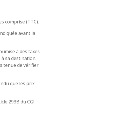
es comprise (TTC).
indiquée avant la
soumise à des taxes
 à sa destination.
as tenue de vérifier
endu que les prix
ticle 293B du CGI.