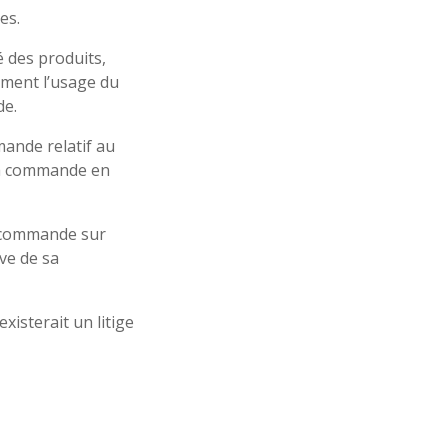
es.
é des produits,
lement l’usage du
de.
mande relatif au
r sa commande en
a commande sur
ve de sa
xisterait un litige