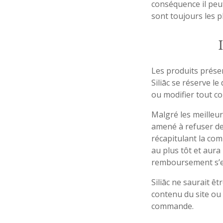
conséquence il peut
sont toujours les p
Les produits prése
Siliāc se réserve le
ou modifier tout co
Malgré les meilleurs
amené à refuser de
récapitulant la com
au plus tôt et aur
remboursement s’ef
Siliāc ne saurait ê
contenu du site ou 
commande.