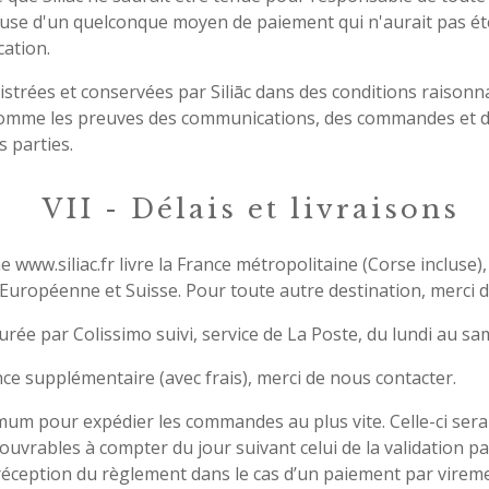
leuse d'un quelconque moyen de paiement qui n'aurait pas été
cation.
trées et conservées par Siliāc dans des conditions raisonna
comme les preuves des communications, des commandes et 
s parties.
VII - Délais et livraisons
ne www.
siliac.fr
livre la France métropolitaine (Corse incluse)
 Européenne et Suisse. Pour toute autre destination, merci 
surée par Colissimo suivi, service de La Poste, du lundi au sa
ce supplémentaire (avec frais), merci de nous contacter.
imum pour expédier les commandes au plus vite. Celle-ci ser
 ouvrables à compter du jour suivant celui de la validation par
ception du règlement dans le cas d’un paiement par virem