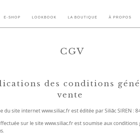
E-SHOP
LOOKBOOK
LA BOUTIQUE
À PROPOS
CGV
lications des conditions géné
vente
e du site internet
www.siliac.fr
est éditée par Siliāc SIREN : 8
ectuée sur le site
www.siliac.fr
est soumise aux conditions 
s.