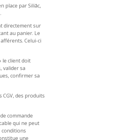
 place par Siliāc,
.
nt directement sur
utant au panier. Le
 afférents. Celui-ci
le client doit
 valider sa
ues, confirmer sa
es CGV, des produits
on de commande
ocable qui ne peut
 conditions
constitue une