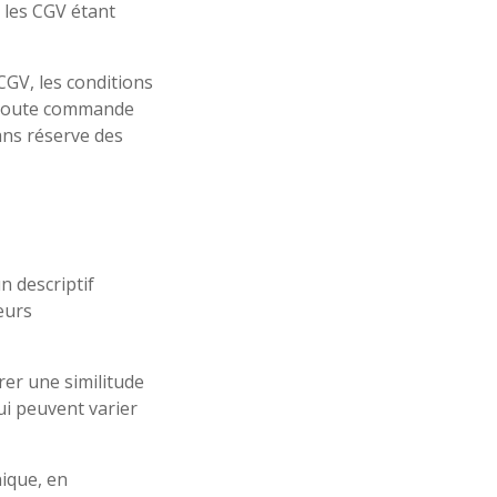
 les CGV étant
CGV, les conditions
, toute commande
ans réserve des
 descriptif
eurs
rer une similitude
ui peuvent varier
nique, en