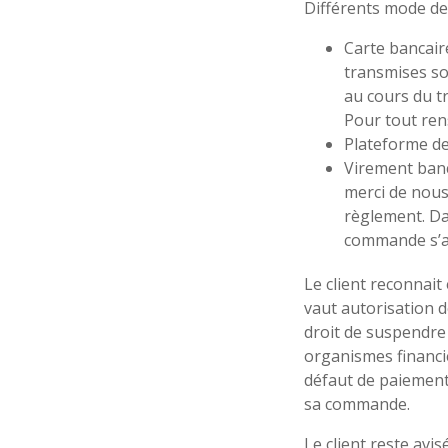
Différents mode de
Carte bancaire
transmises so
au cours du t
Pour tout re
Plateforme de
Virement banc
merci de nous
règlement. Da
commande s’a
Le client reconnai
vaut autorisation d
droit de suspendre
organismes financi
défaut de paiement 
sa commande.
Le client reste avi