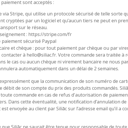
 paiement sont acceptés :
 via Stripe, qui utilise un protocole sécurisé de telle sorte 
nt cryptées par un logiciel et qu’aucun tiers ne peut en pr
ransport sur le réseau.
nseignement :
https://stripe.com/fr
 paiement sécurisé Paypal
aire et chèque : pour tout paiement par chèque ou par vire
 contacter à
hello@siliac.fr
. Votre commande sera traitée à r
ns le cas ou aucun chèque ni virement bancaire ne nous par
nnulera automatiquement dans un délai de 2 semaines.
t expressément que la communication de son numéro de carte 
e débit de son compte du prix des produits commandés. Siliā
 toute commande en cas de refus d'autorisation de paiement
ers. Dans cette éventualité, une notification d’annulation 
est envoyée au client par Siliāc sur l’adresse email qu’il a 
sé que Siliāc ne saurait être tenue pour responsable de tout