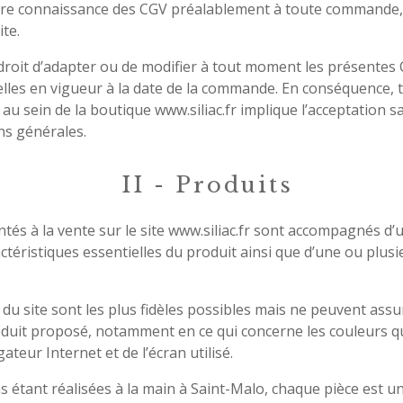
ndre connaissance des CGV préalablement à toute commande,
ite.
e droit d’adapter ou de modifier à tout moment les présentes 
celles en vigueur à la date de la commande. En conséquence
nt au sein de la boutique www.
siliac.fr
implique l’acceptation s
ns générales.
II - Produits
tés à la vente sur le site www.
siliac.fr
sont accompagnés d’un
ctéristiques essentielles du produit ainsi que d’une ou plusi
u site sont les plus fidèles possibles mais ne peuvent assu
roduit proposé, notamment en ce qui concerne les couleurs q
gateur Internet et de l’écran utilisé.
s étant réalisées à la main à Saint-Malo, chaque pièce est u