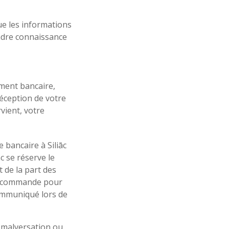
que les informations
endre connaissance
ment bancaire,
éception de votre
vient, votre
bancaire à Siliāc
c se réserve le
 de la part des
de commande pour
communiqué lors de
e malversation ou