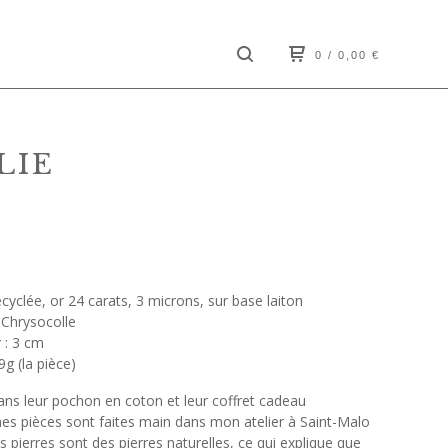
0
/ 0,00
€
LIE
cyclée, or 24 carats, 3 microns, sur base laiton
 Chrysocolle
 : 3 cm
9g (la pièce)
dans leur pochon en coton et leur coffret cadeau
es pièces sont faites main dans mon atelier à Saint-Malo
s pierres sont des pierres naturelles, ce qui explique que