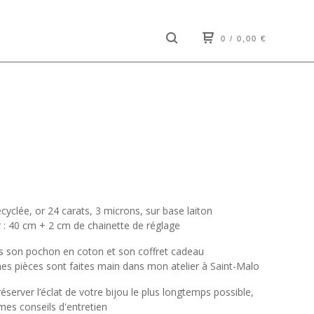
0
/ 0,00
€
cyclée, or 24 carats, 3 microns, sur base laiton
 : 40 cm + 2 cm de chainette de réglage
ns son pochon en coton et son coffret cadeau
es pièces sont faites main dans mon atelier à Saint-Malo
réserver l’éclat de votre bijou le plus longtemps possible,
mes conseils d'entretien