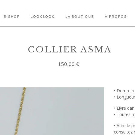
E-SHOP
LOOKBOOK
LA BOUTIQUE
À PROPOS
COLLIER ASMA
150,00
€
• Dorure re
• Longueur
• Livré da
• Toutes m
• Afin de p
consultez 