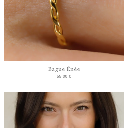
Bague Énée
55,00
€