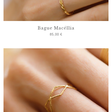
Bague Macéllia
85,00
€