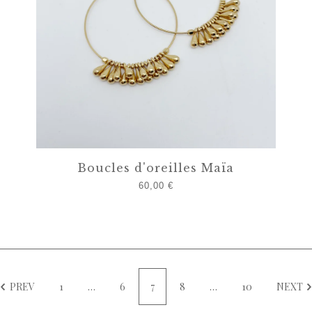
Boucles d'oreilles Maïa
60,00
€
PREV
1
…
6
7
8
…
10
NEXT