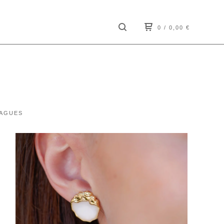
0
/ 0,00
€
AGUES