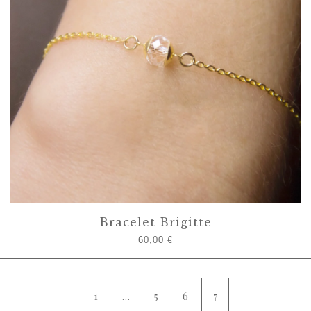
Bracelet Brigitte
60,00
€
1
…
5
6
7