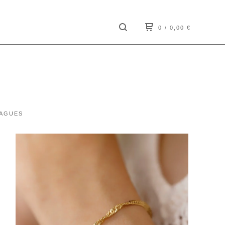
0
/ 0,00
€
AGUES